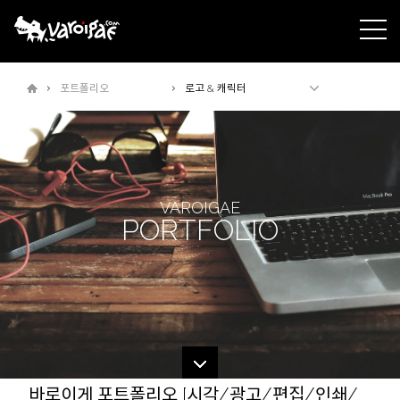
주메뉴바로가기
본문바로가기
포트폴리오
로고 & 캐릭터
VAROIGAE
PORTFOLIO
바로이게 포트폴리오 [시각/광고/편집/인쇄/