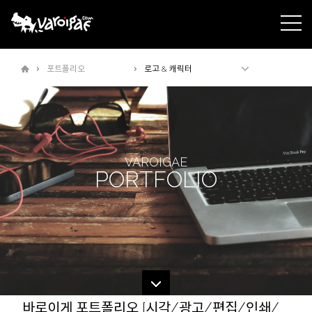
주메뉴바로가기
본문바로가기
포트폴리오
로고 & 캐릭터
VAROIGAE
PORTFOLIO
바로이게 포트폴리오 [시각/광고/편집/인쇄/