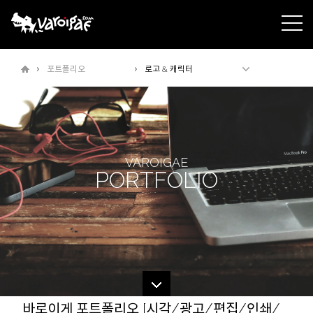
주메뉴바로가기
본문바로가기
포트폴리오
로고 & 캐릭터
VAROIGAE
PORTFOLIO
바로이게 포트폴리오 [시각/광고/편집/인쇄/