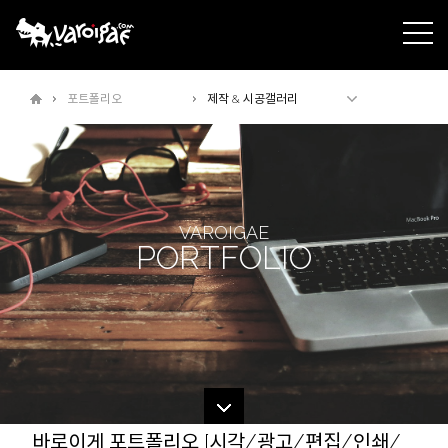
주메뉴바로가기
본문바로가기
포트폴리오
제작 & 시공갤러리
VAROIGAE
PORTFOLIO
바로이게 포트폴리오 [시각/광고/편집/인쇄/