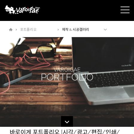
주메뉴바로가기
본문바로가기
포트폴리오
제작 & 시공갤러리
VAROIGAE
PORTFOLIO
바로이게 포트폴리오 [시각/광고/편집/인쇄/