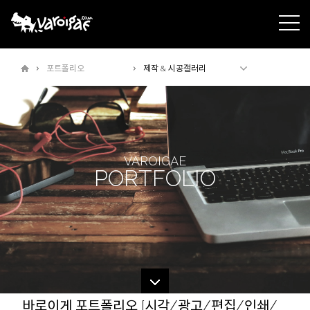
주메뉴바로가기
본문바로가기
포트폴리오
제작 & 시공갤러리
VAROIGAE
PORTFOLIO
바로이게 포트폴리오 [시각/광고/편집/인쇄/